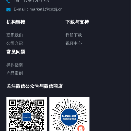
Tel：17851209193
制冷加热动态控温系统
E-mail：market1@cnzlj.cn
Chiller温度|流量|压力控制系统
机构链接
下载与支持
Chiller气体控温系统
联系我们
样册下载
公司介绍
视频中心
Chiller直冷控温机组
常见问题
TCU换热控温系统
操作指南
产品案例
Heating Circulator加热循环器
关注微信公众号与微信商店
Chamber试验箱
Freezer低温箱
VOCs冷凝回收装置