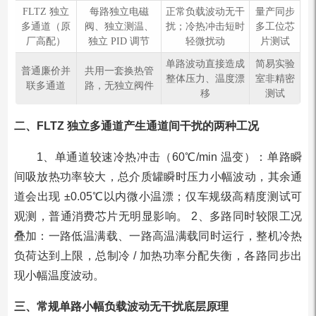
FLTZ 独立
每路独立电磁
正常负载波动无干
量产同步
多通道（原
阀、独立测温、
扰；冷热冲击短时
多工位芯
厂高配）
独立 PID 调节
轻微扰动
片测试
单路波动直接造成
简易实验
普通廉价并
共用一套换热管
整体压力、温度漂
室非精密
联多通道
路，无独立阀件
移
测试
二、FLTZ 独立多通道产生通道间干扰的两种工况
1、单通道较速冷热冲击（60℃/min 温变）：单路瞬
间吸放热功率较大，总介质罐瞬时压力小幅波动，其余通
道会出现 ±0.05℃以内微小温漂；仅车规级高精度测试可
观测，普通消费芯片无明显影响。 2、多路同时较限工况
叠加：一路低温满载、一路高温满载同时运行，整机冷热
负荷达到上限，总制冷 / 加热功率分配失衡，各路同步出
现小幅温度波动。
三、常规单路小幅负载波动无干扰底层原理