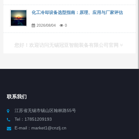
化工冷却设备选型指南：原理、应用与厂家评估
2026/08/04
0
您好！欢迎访问无锡冠亚智能装备有限公司官网
产品列表
Chiller高精度冷热循环器
联系我们
Chiller高精度制冷循环器
江苏省无锡市锡山区翰林路55号
Tel：17851209193
制冷加热动态控温系统
E-mail：market1@cnzlj.cn
Chiller温度|流量|压力控制系统