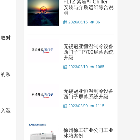
FLTZ 紧凑型 Chiller：
安装与介质运维综合说
明
2026/06/15
36
索取
对
无锡冠亚恒温制冷设备
西门子TP700屏幕系统
升级
2023/02/10
1085
节的系
无锡冠亚恒温制冷设备
西门子屏幕系统升级
2023/02/09
1115
引入湿
徐州徐工矿业公司工业
冰箱案例