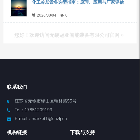
化工冷却设备选型指南：原理、应用与厂家评估
2026/08/04
0
您好！欢迎访问无锡冠亚智能装备有限公司官网
产品列表
Chiller高精度冷热循环器
联系我们
Chiller高精度制冷循环器
江苏省无锡市锡山区翰林路55号
Tel：17851209193
制冷加热动态控温系统
E-mail：market1@cnzlj.cn
Chiller温度|流量|压力控制系统
机构链接
下载与支持