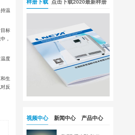
样册下载
点击下载2020最新样册
保持温
。
对目标
统中，
，温度
应和生
机对反
视频中心
新闻中心
产品中心