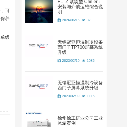
FLTZ 紧凑型 Chiller：
安装与介质运维综合说
录，可
明
护保养
2026/06/15
37
业单级
无锡冠亚恒温制冷设备
西门子TP700屏幕系统
升级
2023/02/10
1086
无锡冠亚恒温制冷设备
西门子屏幕系统升级
2023/02/09
1115
徐州徐工矿业公司工业
冰箱案例