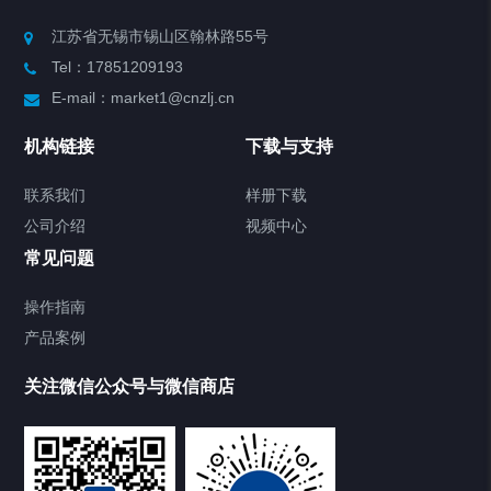
Chiller高精度制冷循环器
江苏省无锡市锡山区翰林路55号
Tel：17851209193
制冷加热动态控温系统
E-mail：market1@cnzlj.cn
Chiller温度|流量|压力控制系统
机构链接
下载与支持
Chiller气体控温系统
联系我们
样册下载
公司介绍
视频中心
Chiller直冷控温机组
常见问题
TCU换热控温系统
操作指南
产品案例
Heating Circulator加热循环器
关注微信公众号与微信商店
Chamber试验箱
Freezer低温箱