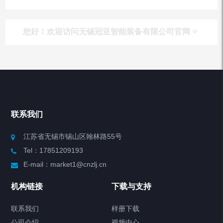
您好！欢迎访问无锡冠亚智能装备有限公司官网
产品列表
Chiller高精度冷热循环器
联系我们
Chiller高精度制冷循环器
江苏省无锡市锡山区翰林路55号
Tel：17851209193
制冷加热动态控温系统
E-mail：market1@cnzlj.cn
Chiller温度|流量|压力控制系统
机构链接
下载与支持
Chiller气体控温系统
联系我们
样册下载
公司介绍
视频中心