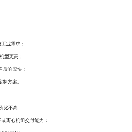
研与工业需求；
特殊机型更高；
售后响应快；
定制方案。
性价比不高；
螺杆或离心机组交付能力；