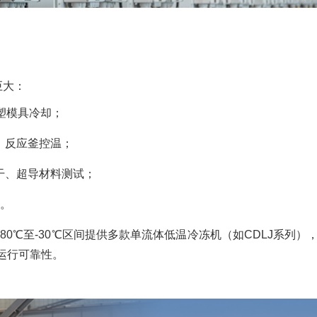
巨大：
塑模具冷却；
、反应釜控温；
干、超导材料测试；
。
0℃至-30℃区间提供多款单流体低温冷冻机（如CDLJ系列）
运行可靠性。