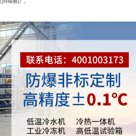
[待核验]）。