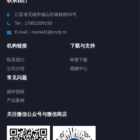
联系我们
Chiller高精度制冷循环器
江苏省无锡市锡山区翰林路55号
Tel：17851209193
制冷加热动态控温系统
E-mail：market1@cnzlj.cn
Chiller温度|流量|压力控制系统
机构链接
下载与支持
Chiller气体控温系统
联系我们
样册下载
公司介绍
视频中心
Chiller直冷控温机组
常见问题
TCU换热控温系统
操作指南
产品案例
Heating Circulator加热循环器
关注微信公众号与微信商店
Chamber试验箱
Freezer低温箱