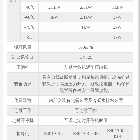
能力
-40℃
2.1kW
2.5kW
3.5kW
-60℃
1kW
2.1kW
3kW
-75℃
1kW
2kW
-95
1kW
循环风量
550m³/h
进出风接口
DN125
压缩机
艾默生谷轮涡旋压缩机
具有自我诊断功能；相序短线保护、冷冻机过
安全防护
载保护；高压压力开关，过载继电器、热保护
装置等多种安全保障功能。
化霜装置
内部安装有化霜装置及冷凝水排水装置
连续工作
可连续工作
定时开停机
可设定定时开停机时间
R404A R23
制冷剂
R404A R23
R404A R508B
R14