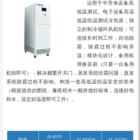
运⽤于半导体设备⾼
低温测试。电⼦设备⾼温
低温恒温测试冷热源；独
⽴的制冷循环⻛机组；可
连续⻓时间⼯作，⾃动除
霜，除霜过程不影响库
温；模块化设计，备⽤机
替换容易（只要⼀台备⽤
机组即可）；解决频繁开关⻔，蒸发系统结霜问题；蒸发
系统除霜过程不影响。构筑⼀套⾼低温恒温室变的简单
（根据提供的图纸，像搭积⽊⼀般拼接好箱体，连接好电
和⽔，设定好温度即可⼯作）。
AI-6535
型号
AI-8035W
AI-1055W