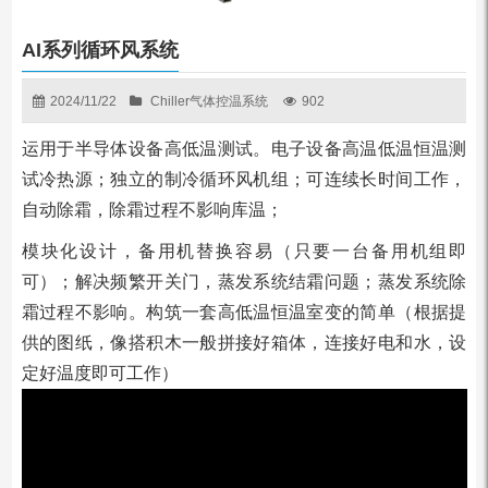
AI系列循环风系统
2024/11/22
Chiller气体控温系统
902
运⽤于半导体设备⾼低温测试。电⼦设备⾼温低温恒温测
试冷热源；独⽴的制冷循环⻛机组；可连续⻓时间⼯作，
⾃动除霜，除霜过程不影响库温；
模块化设计，备⽤机替换容易（只要⼀台备⽤机组即
可）；解决频繁开关⻔，蒸发系统结霜问题；蒸发系统除
霜过程不影响。构筑⼀套⾼低温恒温室变的简单（根据提
供的图纸，像搭积⽊⼀般拼接好箱体，连接好电和⽔，设
定好温度即可⼯作）