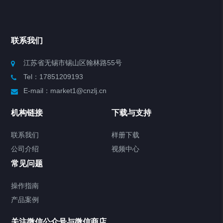
Chiller高精度冷热循环器
联系我们
Chiller高精度制冷循环器
江苏省无锡市锡山区翰林路55号
Tel：17851209193
制冷加热动态控温系统
E-mail：market1@cnzlj.cn
Chiller温度|流量|压力控制系统
机构链接
下载与支持
Chiller气体控温系统
联系我们
样册下载
公司介绍
视频中心
Chiller直冷控温机组
常见问题
TCU换热控温系统
操作指南
产品案例
Heating Circulator加热循环器
关注微信公众号与微信商店