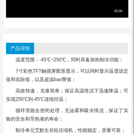
产品详情
温度范围：-45℃~250℃，同时具备加热制冷功能；
7⼨彩⾊TFT触摸屏图形显⽰，可以同时显⽰温度设定
值和实际值，以及超温bao警值；
⾼效快速，充液简单；保证⾼温情况下迅速降温；可
实现250℃到-45℃连续控温；
循环管路全密闭处理，⽆油雾和吸⽔情况，保证了实
验的安全和导热液的寿命；
制冷单元艾默⽣⾕轮压缩机，性能稳定，质量可靠；