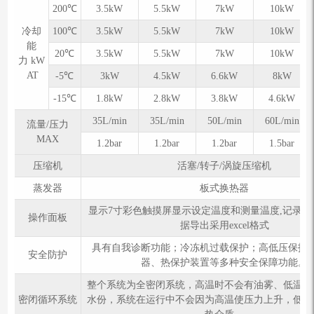
200℃
3.5kW
5.5kW
7kW
10kW
冷却
100℃
3.5kW
5.5kW
7kW
10kW
能
20℃
3.5kW
5.5kW
7kW
10kW
力 kW
AT
-5℃
3kW
4.5kW
6.6kW
8kW
-15℃
1.8kW
2.8kW
3.8kW
4.6kW
35L/min
35L/min
50L/min
60L/min
流量/压力
MAX
1.2bar
1.2bar
1.2bar
1.5bar
压缩机
活塞/转子/涡旋压缩机
蒸发器
板式换热器
显示7寸彩色触摸屏显示设定温度和测量温度,记录温
操作面板
据导出采用excel格式
具有自我诊断功能；冷冻机过载保护；高低压保护
安全防护
器、热保护装置等多种安全保障功能。
整个系统为全密闭系统，高温时不会有油雾、低温不
密闭循环系统
水份，系统在运行中不会因为高温使压力上升，低温