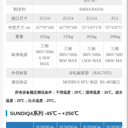
热介质。
制冷剂
R404A/R410A
接口尺寸
ZG3/4
ZG3/4
ZG3/4
ZG1
外型尺寸 cm
45*70*160
45*70*160
55*110*170
55*110*170
重量
165kg
235kg
265kg
290kg
三相
三相
三相
三相
380V/50Hz
标准电源
380V/50Hz
380V/50Hz
380V/50Hz
6.5kW
8kW MAX
13kW MAX
18kW MAX
MAX
外壳材质
冷轧板喷塑 （RAL7035）
通信协议
MODBUS RTU 协议 RS 485接口
所有设备额定测试条件：⼲球温度：20℃；湿球温度：16℃。进⽔
温度：20℃；出⽔温度：25℃。
SUNDIQ4系列
-45℃～+250℃
SUNDIQ4-
SUNDIQ4-
SUNDIQ4-
SUNDIQ4-