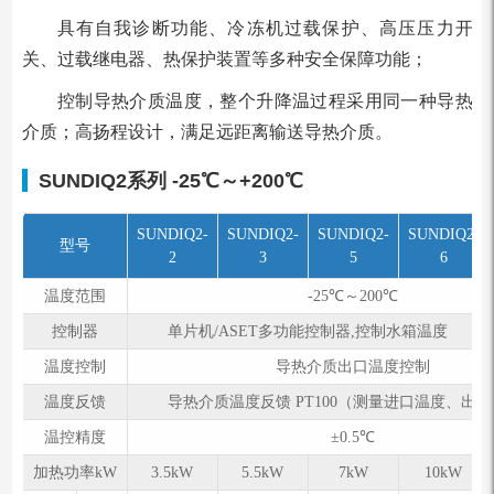
具有⾃我诊断功能、冷冻机过载保护、⾼压压⼒开
关、过载继电器、热保护装置等多种安全保障功能；
控制导热介质温度，整个升降温过程采⽤同⼀种导热
介质；⾼扬程设计，满⾜远距离输送导热介质。
SUNDIQ2系列
-25℃～+200℃
SUNDIQ2-
SUNDIQ2-
SUNDIQ2-
SUNDIQ2-
型号
2
3
5
6
温度范围
-25℃～200℃
控制器
单⽚机/ASET多功能控制器,控制⽔箱温度
温度控制
导热介质出口温度控制
温度反馈
导热介质温度反馈 PT100（测量进口温度、出
温控精度
±0.5℃
加热功率kW
3.5kW
5.5kW
7kW
10kW