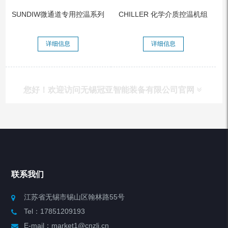
SUNDIW微通道专用控温系列
CHILLER 化学介质控温机组
详细信息
详细信息
您好！欢迎访问无锡冠亚智能装备有限公司官网
产品列表
Chiller高精度冷热循环器
联系我们
Chiller高精度制冷循环器
江苏省无锡市锡山区翰林路55号
Tel：17851209193
制冷加热动态控温系统
E-mail：market1@cnzlj.cn