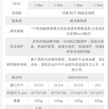
MAX
1.2bar
1.2bar
1.2bar
1.5bar
压缩机
活塞/转子/涡旋压缩机
蒸发器
板式换热器
7寸彩色触摸屏显示设定温度和测量温度,记录温度
操作面板
出采用excel格式
具有自我诊断功能；冷冻机过载保护；高低压保护
安全保护
器、热保护装置、低液位保护、高温保护、传感器
种安全保障功能
整个系统为全密闭系统，高温时不会有油雾、低温
密闭循环系统
水份，系统在运行中不会因为高温使压力上升，低
热介质。
制冷剂
R404A/R410A
接口尺寸
ZG3/4
ZG3/4
ZG3/4
ZG1
外型尺寸 mm
45*70*160
45*70*160
55*110*170
55*110*170
重量
185kg
245kg
245kg
320kg
三相