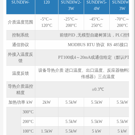
SUNDIW-
120
SUNDIW2-
SUNDIW5-
SUNDIW7-
3W
4W
3W
-5°C～
-25°C～
-45°C～
-70°C～
介质温度范围
120°C
200°C
250°C
200°C
控制系统
前馈PID ,无模型自建树算法，PLC控制
通信协议
MODBUS RTU 协议 RS 485接口
外接入温度反
PT100或4～20mA或通信给定（默认PT100
馈
设备导热介质 进口温度、出口温度、反应器物料温
温度反馈
传感器）三点温度
导热介质温控
±0.3℃
精度
加热功率 kW
2kW
5.5kW
5.5kW
5.5kW
300°C
200°C
5.5kW
5.5kW
5.5kW
100°C
1.5kW
5.5kW
5 kW
5 kW