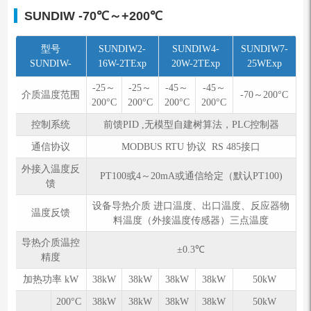
SUNDIW
-70℃～+200℃
型号
SUNDIW2-
SUNDIW4-
SUNDIW7-
SUNDIW-
16W-2TExp
20W-2TExp
25WExp
-25～
-25～
-45～
-45～
介质温度范围
-70～200°C
200°C
200°C
200°C
200°C
控制系统
前馈PID ,无模型自建树算法，PLC控制器
通信协议
MODBUS RTU 协议 RS 485接口
外接入温度反
PT100或4～20mA或通信给定（默认PT100)
馈
设备导热介质 进口温度、出口温度、反应器物
温度反馈
料温度（外接温度传感器）三点温度
导热介质温控
±0.3℃
精度
加热功率 kW
38kW
38kW
38kW
38kW
50kW
200°C
38kW
38kW
38kW
38kW
50kW