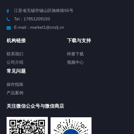
Chiller高精度制冷循环器
江苏省无锡市锡山区翰林路55号
Tel：17851209193
制冷加热动态控温系统
E-mail：market1@cnzlj.cn
Chiller温度|流量|压力控制系统
机构链接
下载与支持
Chiller气体控温系统
联系我们
样册下载
公司介绍
视频中心
Chiller直冷控温机组
常见问题
TCU换热控温系统
操作指南
产品案例
Heating Circulator加热循环器
关注微信公众号与微信商店
Chamber试验箱
Freezer低温箱