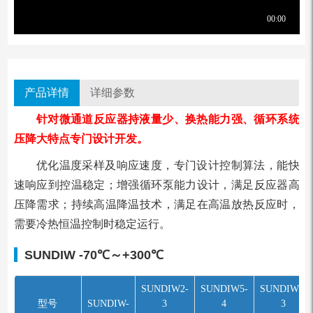
产品详情
详细参数
针对微通道反应器持液量少、换热能⼒强、循环系统
压降⼤特点专⻔设计开发。
优化温度采样及响应速度，专⻔设计控制算法，能快
速响应到控温稳定；增强循环泵能⼒设计，满⾜反应器⾼
压降需求；持续⾼温降温技术，满⾜在⾼温放热反应时，
需要冷热恒温控制时稳定运⾏。
SUNDIW
-70℃～+300℃
SUNDIW2-
SUNDIW5-
SUNDIW7-
型号
SUNDIW-
3
4
3