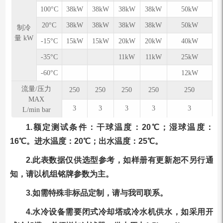
100°C
38kW
38kW
38kW
38kW
50kW
20°C
38kW
38kW
38kW
38kW
50kW
制冷
量 kW
-15°C
15kW
15kW
20kW
20kW
40kW
-35°C
11kW
11kW
25kW
-60°C
12kW
流量/压力
250
250
250
250
250
MAX
3
3
3
3
3
L/min bar
1.额定测试条件：干球温度：20℃；湿球温度：
16℃。进⽔温度：20℃；出⽔温度：25℃。
2.此表数据仅供选型参考，如样册有更新恕不另行通
知，请以机组铭牌参数为主。
3.如需特殊非标品定制，请与我司联系。
4.水冷设备需要闭式冷却塔或冷水机供水，如采用开