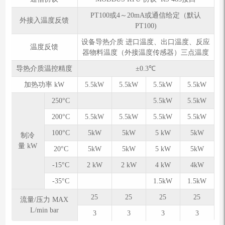
PT100或4～20mA或通信给定（默认
外接入温度反馈
PT100)
设备导热介质 进口温度、出口温度、反应
温度反馈
器物料温度（外接温度传感器）三点温度
导热介质温控精度
±0.3℃
加热功率 kW
5.5kW
5.5kW
5.5kW
5.5kW
250°C
5.5kW
5.5kW
200°C
5.5kW
5.5kW
5.5kW
5.5kW
100°C
5kW
5kW
5 kW
5kW
制冷
量 kW
20°C
5kW
5kW
5 kW
5kW
-15°C
2 kW
2 kW
4 kW
4kW
-35°C
1.5kW
1.5kW
25
25
25
25
流量/压力 MAX
L/min bar
3
3
3
3