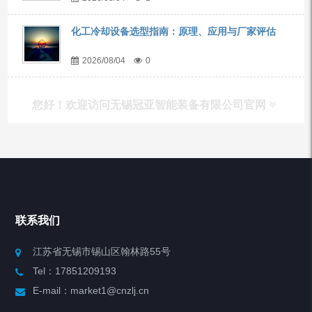
化工冷却设备选型指南：原理、应用与厂家评估
2026/08/04
0
您好！欢迎访问无锡冠亚智能装备有限公司官网
产品列表
Chiller高精度冷热循环器
联系我们
Chiller高精度制冷循环器
江苏省无锡市锡山区翰林路55号
Tel：17851209193
制冷加热动态控温系统
E-mail：market1@cnzlj.cn
Chiller温度|流量|压力控制系统