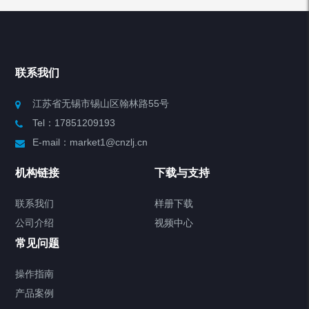
产品列表
Chiller高精度冷热循环器
联系我们
Chiller高精度制冷循环器
江苏省无锡市锡山区翰林路55号
Tel：17851209193
制冷加热动态控温系统
E-mail：market1@cnzlj.cn
Chiller温度|流量|压力控制系统
机构链接
下载与支持
Chiller气体控温系统
联系我们
样册下载
公司介绍
视频中心
Chiller直冷控温机组
常见问题
TCU换热控温系统
操作指南
产品案例
Heating Circulator加热循环器